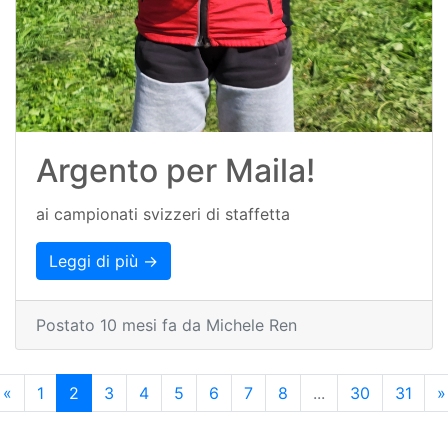
Argento per Maila!
ai campionati svizzeri di staffetta
Leggi di più →
Postato 10 mesi fa da Michele Ren
«
1
2
3
4
5
6
7
8
...
30
31
»