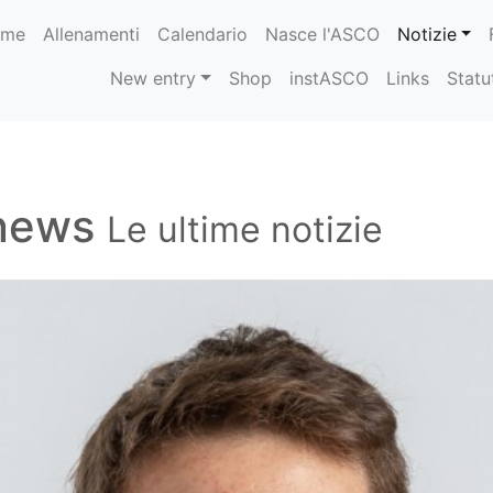
ome
Allenamenti
Calendario
Nasce l'ASCO
Notizie
New entry
Shop
instASCO
Links
Statu
news
Le ultime notizie