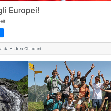
li Europei!
ei!
→
fa da Andrea Chiodoni