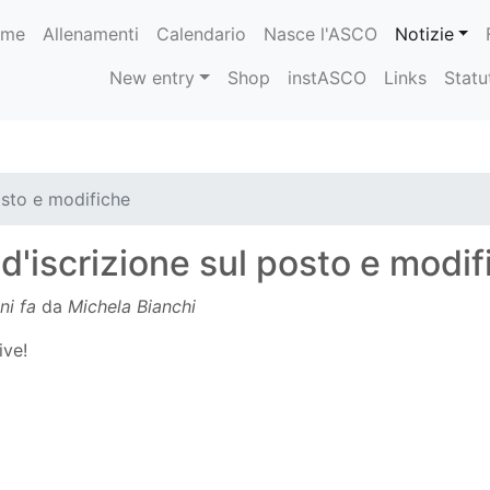
ome
Allenamenti
Calendario
Nasce l'ASCO
Notizie
New entry
Shop
instASCO
Links
Statu
osto e modifiche
d'iscrizione sul posto e modif
ni fa
da
Michela Bianchi
ive!