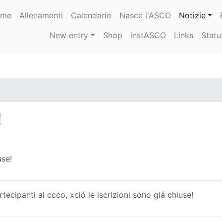
ome
Allenamenti
Calendario
Nasce l'ASCO
Notizie
New entry
Shop
instASCO
Links
Statu
!
use!
tecipanti al ccco, xció le iscrizioni sono giá chiuse!